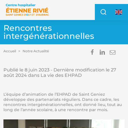
Accéder au contenu
Accéder au menu
Recher
Access
Rencontres
intergénérationnelles
Partager s
Partage
Envo
Accueil
Notre Actualité
Im
E
Publié le
8 juin 2023
- Dernière modification le
27
août 2024
dans La vie des EHPAD
L’équipe d’animation de l’EHPAD de Saint Geniez
développe des partenariats réguliers. Dans ce cadre, les
rencontres intergénérationnelles, ont donné lieu, tout au
long de l’année scolaire, à une rencontre par mois.