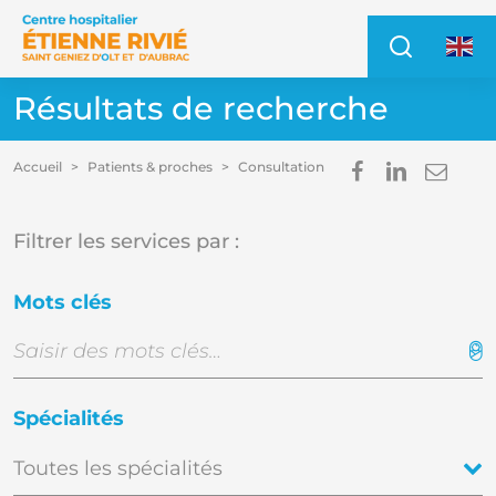
Accéder au contenu
Accéder au menu
Recher
Access
Résultats de recherche
Partager s
Partage
Envo
Accueil
Patients & proches
Consultation
Im
E
Filtrer les services par :
Mots clés
Spécialités
Toutes les spécialités