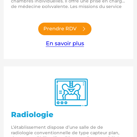
chambres individuelles. Il offre une prise en charge
de médecine polyvalente. Les missions du service
de Médecine de l’hôpital de Saint-Geniez d’Olt sont
de prendre en charge des patients adultes
souffrant d’épisodes aigus de pathologies
chroniques, spécifiques et ou…
Prendre RDV
En savoir plus
Radiologie
L’établissement dispose d’une salle de de
radiologie conventionnelle de type capteur plan,