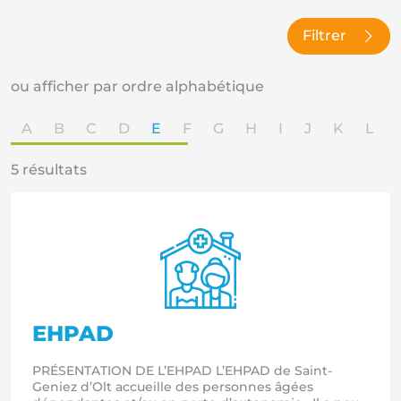
Filtrer
ou afficher par ordre alphabétique
A
B
C
D
E
F
G
H
I
J
K
L
5 résultats
EHPAD
PRÉSENTATION DE L’EHPAD L’EHPAD de Saint-
Geniez d’Olt accueille des personnes âgées