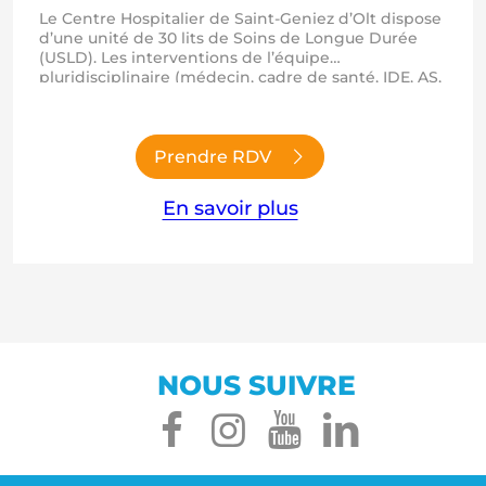
Le Centre Hospitalier de Saint-Geniez d’Olt dispose
d’une unité de 30 lits de Soins de Longue Durée
(USLD). Les interventions de l’équipe
pluridisciplinaire (médecin, cadre de santé, IDE, AS,
ASH, AMP, ergothérapeute, kinésithérapeute,
psychologue, assistante sociale, diététicienne,
animatrice) auprès du résident s’organisent autour
du projet de vie et de soins personnalisé. L’Unité de
Prendre RDV
Soins de…
En savoir plus
NOUS SUIVRE
facebook
instagram
youtube
linked