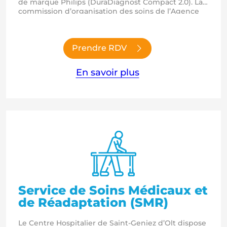
de marque Philips (DuraDiagnost Compact 2.0). La
commission d’organisation des soins de l’Agence
Régionale de Santé a permis, à compter de 2022, le
développement d’un projet d’interprétation à
distance des actes d’imagerie médicale, dispensés
sur les différents établissements de la direction
Prendre RDV
commune du…
En savoir plus
Service de Soins Médicaux et
de Réadaptation (SMR)
Le Centre Hospitalier de Saint-Geniez d’Olt dispose