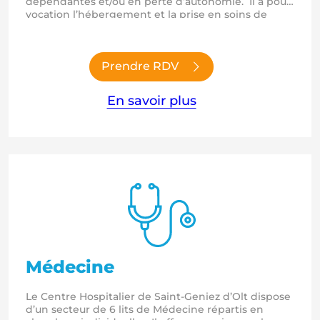
dépendantes et/ou en perte d’autonomie. Il a pour
vocation l’hébergement et la prise en soins de
personnes âgées de plus de 60 ans. Ainsi, chaque
résident bénéficie, si son état le nécessite, d’une
aide pour la réalisation des actes de la vie
quotidienne. Le projet de vie individualisé…
Prendre RDV
En savoir plus
Médecine
Le Centre Hospitalier de Saint-Geniez d’Olt dispose
d’un secteur de 6 lits de Médecine répartis en