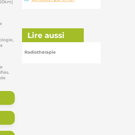
150km)
e
Lire aussi
ologie,
la
Radiothérapie
de
fiés.
 de