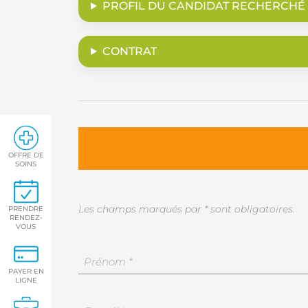
PROFIL DU CANDIDAT RECHERCHÉ
CONTRAT
OFFRE DE
SOINS
Les champs marqués par * sont obligatoires.
PRENDRE
RENDEZ-
VOUS
Vos
coordonnées
PAYER EN
LIGNE
*
Prénom
Votre