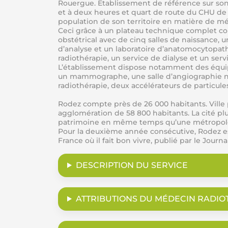
Rouergue. Etablissement de référence sur son
et à deux heures et quart de route du CHU de
population de son territoire en matière de mé
Ceci grâce à un plateau technique complet co
obstétrical avec de cinq salles de naissance, 
d’analyse et un laboratoire d’anatomocytopath
radiothérapie, un service de dialyse et un serv
L’établissement dispose notamment des équipem
un mammographe, une salle d’angiographie nu
radiothérapie, deux accélérateurs de particu
Rodez compte près de 26 000 habitants. Ville p
agglomération de 58 800 habitants. La cité plus
patrimoine en même temps qu’une métropole fra
Pour la deuxième année consécutive, Rodez e
France où il fait bon vivre, publié par le Jour
DESCRIPTION DU SERVICE
ATTRIBUTIONS DU MÉDECIN RADI