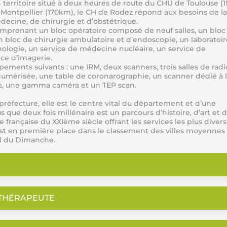
 territoire situé à deux heures de route du CHU de Toulouse (
 Montpellier (170km), le CH de Rodez répond aux besoins de la
decine, de chirurgie et d’obstétrique.
mprenant un bloc opératoire composé de neuf salles, un bloc
un bloc de chirurgie ambulatoire et d’endoscopie, un laboratoir
ologie, un service de médecine nucléaire, un service de
ice d’imagerie.
ents suivants : une IRM, deux scanners, trois salles de radi
mérisée, une table de coronarographie, un scanner dédié à 
les, une gamma caméra et un TEP scan.
réfecture, elle est le centre vital du département et d’une
 que deux fois millénaire est un parcours d’histoire, d’art et 
nçaise du XXIème siècle offrant les services les plus diversi
st en première place dans le classement des villes moyennes
nal du Dimanche.
OTHÉRAPEUTE