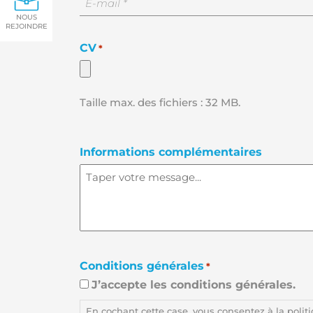
adresse
NOUS
e-
REJOINDRE
mail
CV
*
*
Taille max. des fichiers : 32 MB.
Informations complémentaires
Conditions générales
*
J’accepte les conditions générales.
En cochant cette case, vous consentez à la polit