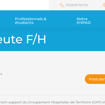
05 65 67 60 00
Professionnels & 
Notre 
étudiants
EHPAD
eute F/H
ez
Postuler
ement support du Groupement Hospitalier de Territoire (GHT) 