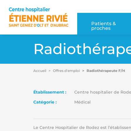
Accéder au contenu
Accéder au menu
Patients & 
proches
Radiothérap
Accueil
Offres d'emploi
Radiothérapeute F/H
Établissement :
Centre hospitalier de Rod
Catégorie :
Médical
Le Centre Hospitalier de Rodez est l’établiss