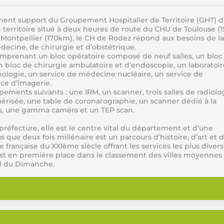
ement support du Groupement Hospitalier de Territoire (GHT) 
 territoire situé à deux heures de route du CHU de Toulouse (
 Montpellier (170km), le CH de Rodez répond aux besoins de la
decine, de chirurgie et d’obstétrique.
mprenant un bloc opératoire composé de neuf salles, un bloc
un bloc de chirurgie ambulatoire et d’endoscopie, un laboratoir
ologie, un service de médecine nucléaire, un service de
ice d’imagerie.
ents suivants : une IRM, un scanner, trois salles de radiolog
isée, une table de coronarographie, un scanner dédié à la
les, une gamma caméra et un TEP scan.
réfecture, elle est le centre vital du département et d’une
 que deux fois millénaire est un parcours d’histoire, d’art et 
nçaise du XXIème siècle offrant les services les plus diversi
st en première place dans le classement des villes moyennes
nal du Dimanche.