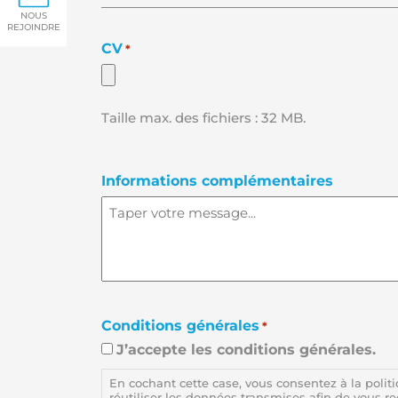
adresse
e-
NOUS
REJOINDRE
mail
CV
*
*
Taille max. des fichiers : 32 MB.
Informations complémentaires
Conditions générales
*
J’accepte les conditions générales.
En cochant cette case, vous consentez à la polit
réutiliser les données transmises afin de vous r