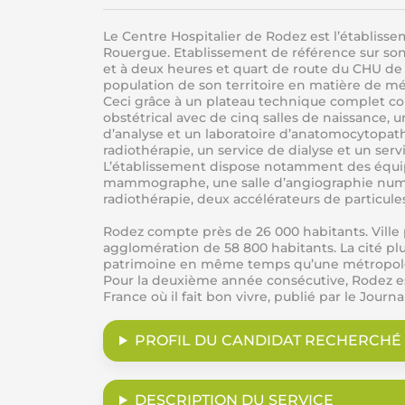
Le Centre Hospitalier de Rodez est l’établiss
Rouergue. Etablissement de référence sur son
et à deux heures et quart de route du CHU de
population de son territoire en matière de mé
Ceci grâce à un plateau technique complet co
obstétrical avec de cinq salles de naissance, 
d’analyse et un laboratoire d’anatomocytopath
radiothérapie, un service de dialyse et un serv
L’établissement dispose notamment des équipem
mammographe, une salle d’angiographie numér
radiothérapie, deux accélérateurs de particu
Rodez compte près de 26 000 habitants. Ville p
agglomération de 58 800 habitants. La cité plus
patrimoine en même temps qu’une métropole fra
Pour la deuxième année consécutive, Rodez e
France où il fait bon vivre, publié par le Jour
PROFIL DU CANDIDAT RECHERCHÉ
DESCRIPTION DU SERVICE