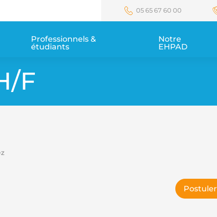
05 65 67 60 00
Professionnels & 
Notre 
étudiants
EHPAD
H/F
ez
Postuler