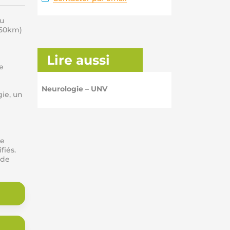
du
150km)
Lire aussi
e
Neurologie – UNV
ie, un
de
fiés.
 de