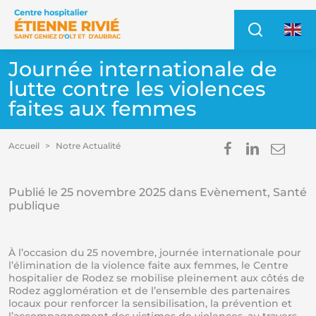
Accéder au contenu
Accéder au menu
Recher
Access
Journée internationale de
lutte contre les violences
faites aux femmes
Partager s
Partage
Envo
Accueil
Notre Actualité
Im
E
Publié le
25 novembre 2025
dans Evènement, Santé
publique
À l’occasion du 25 novembre, journée internationale pour
l’élimination de la violence faite aux femmes, le Centre
hospitalier de Rodez se mobilise pleinement aux côtés de
Rodez agglomération et de l’ensemble des partenaires
locaux pour renforcer la sensibilisation, la prévention et
l’accompagnement des victimes de violences, au travers