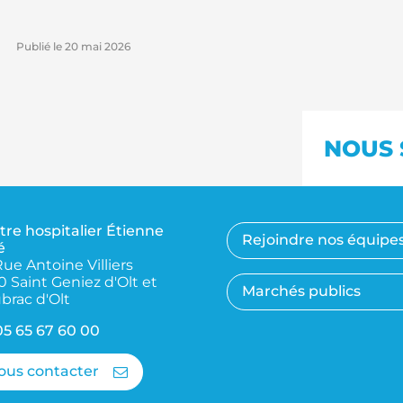
Publié le
20 mai 2026
NOUS 
tre hospitalier Étienne
Rejoindre nos équipe
é
Rue Antoine Villiers
0 Saint Geniez d'Olt et
Marchés publics
brac d'Olt
05 65 67 60 00
ous contacter