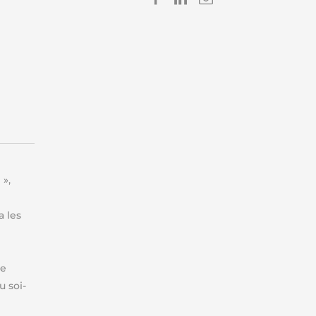
Imprimer
Enregistre
 »,
 les
ge
 soi-