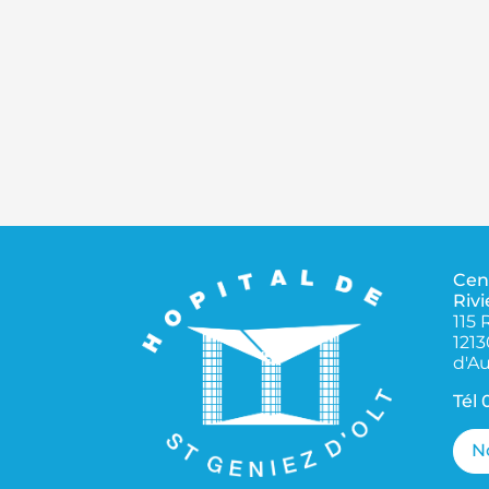
Cen
Rivi
115 
1213
d'Au
Tél
N