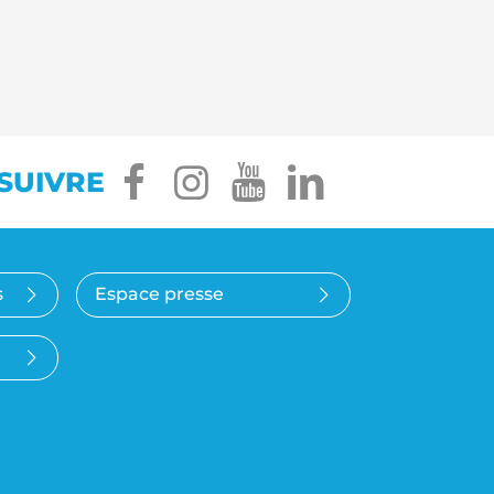
facebook
instagram
youtube
linkedin
SUIVRE
s
Espace presse