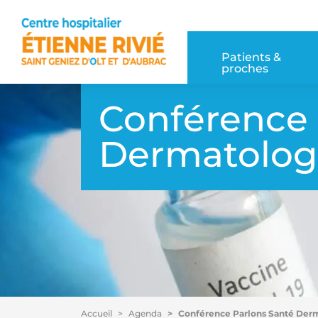
Accéder au contenu
Accéder au menu
Patients & 
proches
Conférence 
Dermatolog
Accueil
Agenda
Conférence Parlons Santé Der